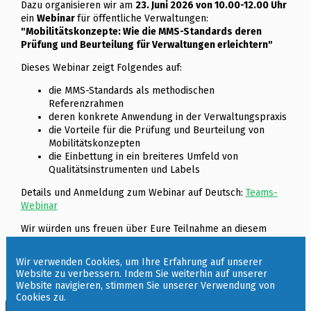
Dazu organisieren wir am
23. Juni 2026 von 10.00-12.00 Uhr
ein
Webinar
für öffentliche Verwaltungen:
"Mobilitätskonzepte: Wie die MMS-Standards deren
Prüfung und Beurteilung für Verwaltungen erleichtern"
Dieses Webinar zeigt Folgendes auf:
die MMS-Standards als methodischen
Referenzrahmen
deren konkrete Anwendung in der Verwaltungspraxis
die Vorteile für die Prüfung und Beurteilung von
Mobilitätskonzepten
die Einbettung in ein breiteres Umfeld von
Qualitätsinstrumenten und Labels
Details und Anmeldung zum Webinar auf Deutsch:
Teams-
Webinar
Wir würden uns freuen über Eure Teilnahme an diesem
Webinar, Danke auch fürs Weiterleiten an potentiell
interessierte Stellen.
Wir verwenden Cookies, um Ihre Erfahrung auf unserer
Website zu verbessern. Indem Sie weiterhin auf unserer
Website navigieren, stimmen Sie unserer Verwendung von
Cookies zu.